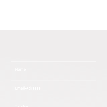
WAS KÖNNEN WIR FÜR
SIE TUN?
RUFEN SIE UNS AN:
+49 (0) 4138-2819986