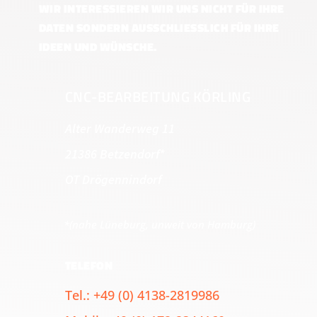
WIR INTERESSIEREN WIR UNS NICHT FÜR IHRE
DATEN SONDERN AUSSCHLIESSLICH FÜR IHRE I
DEEN UND WÜNSCHE.
CNC-BEARBEITUNG KÖRLING
Alter Wanderweg 11
21386 Betzendorf*
OT Drögennindorf
*(nahe Lüneburg, unweit von Hamburg)
TELEFON
Tel.: +49 (0) 4138-2819986